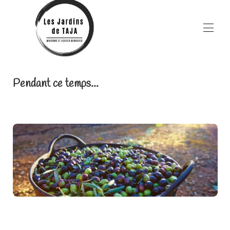
Home
Pendant ce temps...
All properties
▾
Common areas
Restoration
Wellness area
Blog
▾
Area
About
Contact us
Special offers
Custom Page Name