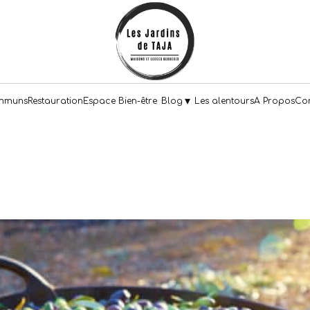
▾
mmuns
Restauration
Espace Bien-être
Blog
Les alentours
A Propos
Con