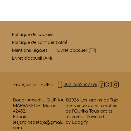
Politique de cookies
Politique de confidentialité
Mentions légales
Livret d'accueil (FR)
Livret d'accueil (AN)
Français
EUR
00212662362798
Douar Amekhlij, OURIKA,
©
2026
Les jardins de Taja
MARRAKECH, Maroc
Bienvenue dans la vallée
42452
.
de l'Ourika
Tous droits
E-mail
:
réservés
- Powered
lesjardinsdetaja@gmail.
by
Lodgify
com
00212662362798