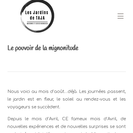
Accueil
Le pouvoir de la mignonitude
Nos hébergements
▾
Espaces communs
Restauration
Espace Bien-être
Blog
▾
Les alentours
A Propos
Nous voici au mois d’août…déjà. Les journées passent,
Contactez-nous
le jardin est en fleur, le soleil au rendez-vous et les
Offres spéciales !!
Galerie Photos
voyageurs se succèdent.
Depuis le mois d’Avril, CE fameux mois d’Avril, de
nouvelles expériences et de nouvelles surprises se sont