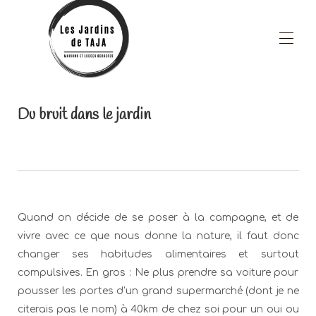
Inicio
Du bruit dans le jardin
Propiedades
▾
Áreas comunes
Restauracion
Zona de bienestar
Blog
▾
Los alrededores
A proposito
Quand on décide de se poser à la campagne, et de
Contáctenos
vivre avec ce que nous donne la nature, il faut donc
Ofertas especiales
Nombre de página personalizado
changer ses habitudes alimentaires et surtout
compulsives. En gros : Ne plus prendre sa voiture pour
pousser les portes d’un grand supermarché (dont je ne
citerais pas le nom) à 40km de chez soi pour un oui ou