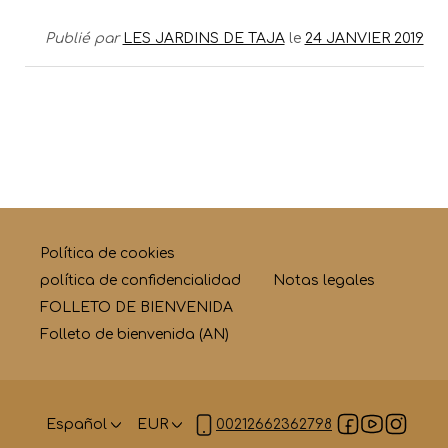
Publié par
LES JARDINS DE TAJA
le
24 JANVIER 2019
Política de cookies
política de confidencialidad
Notas legales
FOLLETO DE BIENVENIDA
Folleto de bienvenida (AN)
Español
EUR
00212662362798