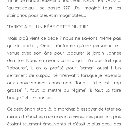
? il ne demande JAMAIS à nous voir TOUS LES DEUX …
“qu’est-ce-qu’il se passe ???” J’ai imaginé tous les
scénarios possibles et inimaginables…
“TARIOT A EU UN BÉBÉ CETTE NUIT !!!!”
Mais d’où vient ce bébé ? nous ne savions même pas
qu’elle portait, Omar m’informe qu’une personne est
venue avec son âne pour labourer le jardin l’année
dernière. Nous en avons conclu qu’il n’a pas fait que
“labourer”, il en a profité pour “semer” aussi ! Un
sentiment de culpabilité m’envahit lorsque je repensai
aux conversations concernant Tariot : “elle est trop
grosse” “il faut la mettre au régime” “il faut la faire
bouger” et j’en passe…
Ce petit ânon était là, à marcher, à essayer de téter sa
mère, à trébucher, à se relever, à vivre… ses premiers pas
étaient tellement émouvants et c’était le plus beau des