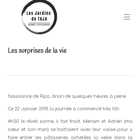
Inicio
Les surprises de la vie
Propiedades
▾
Áreas comunes
Restauracion
Zona de bienestar
Blog
▾
Los alrededores
A proposito
Naissance de Pipo, ânon de quelques heures à peine
Contáctenos
Ofertas especiales
Ce 22 Janvier 2019, la journée a commencé très tôt.
Nombre de página personalizado
4h30 le réveil sonne, il fait froid. Meriam et Adrien (ma
sœur et son mari) se battaient avec leur valise pour y
faire entrer les pâtisseries achetées la veille dans la