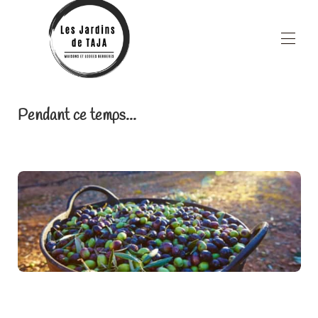
Inicio
Pendant ce temps...
Propiedades
▾
Áreas comunes
Restauracion
Zona de bienestar
Blog
▾
Los alrededores
A proposito
Contáctenos
Ofertas especiales
Nombre de página personalizado