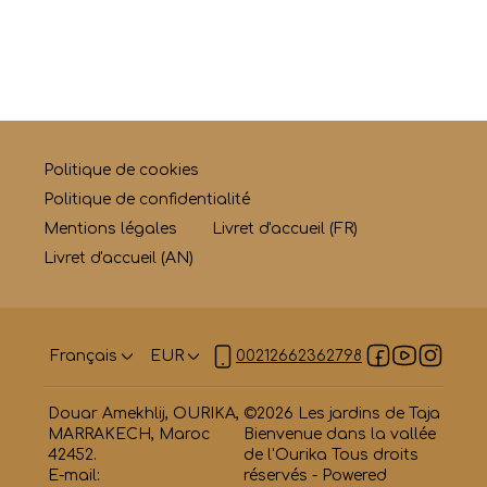
Politique de cookies
Politique de confidentialité
Mentions légales
Livret d'accueil (FR)
Livret d'accueil (AN)
Français
EUR
00212662362798
Douar Amekhlij, OURIKA,
©
2026
Les jardins de Taja
MARRAKECH, Maroc
Bienvenue dans la vallée
42452
.
de l'Ourika
Tous droits
E-mail
:
réservés
- Powered