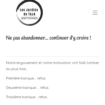
Accueil
Ne pas abandonner... continuer d'y croire !
Nos hébergements
▾
Espaces communs
Restauration
Espace Bien-être
Blog
▾
Notre engouement et notre motivation ont failli tomber
Les alentours
au plus bas…
A Propos
Contactez-nous
Première banque… refus.
Offres spéciales !!
Galerie Photos
Deuxième banque … refus.
Troisième banque… refus.